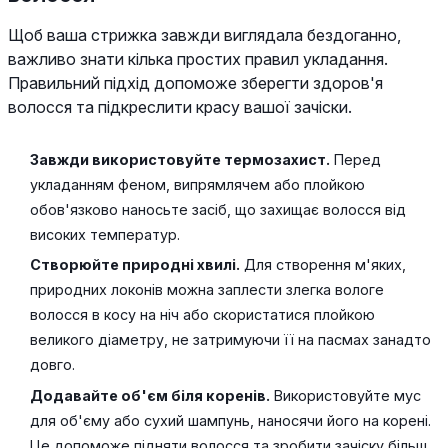
Щоб ваша стрижка завжди виглядала бездоганно,
важливо знати кілька простих правил укладання.
Правильний підхід допоможе зберегти здоров'я
волосся та підкреслити красу вашої зачіски.
Завжди використовуйте термозахист.
Перед
укладанням феном, випрямлячем або плойкою
обов'язково наносьте засіб, що захищає волосся від
високих температур.
Створюйте природні хвилі.
Для створення м'яких,
природних локонів можна заплести злегка вологе
волосся в косу на ніч або скористатися плойкою
великого діаметру, не затримуючи її на пасмах занадто
довго.
Додавайте об'єм біля коренів.
Використовуйте мус
для об'єму або сухий шампунь, наносячи його на корені.
Це допоможе підняти волосся та зробити зачіску більш