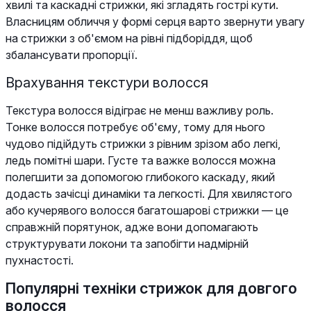
хвилі та каскадні стрижки, які згладять гострі кути.
Власницям обличчя у формі серця варто звернути увагу
на стрижки з об'ємом на рівні підборіддя, щоб
збалансувати пропорції.
Врахування текстури волосся
Текстура волосся відіграє не менш важливу роль.
Тонке волосся потребує об'єму, тому для нього
чудово підійдуть стрижки з рівним зрізом або легкі,
ледь помітні шари. Густе та важке волосся можна
полегшити за допомогою глибокого каскаду, який
додасть зачісці динаміки та легкості. Для хвилястого
або кучерявого волосся багатошарові стрижки — це
справжній порятунок, адже вони допомагають
структурувати локони та запобігти надмірній
пухнастості.
Популярні техніки стрижок для довгого
волосся