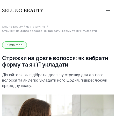
Seluno Beauty
Hair
Styling
Стрижки на довге волосся: як вибрати форму та як її укладати
6 min read
Стрижки на довге волосся: як вибрати
форму та як її укладати
Дізнайтеся, як підібрати ідеальну стрижку для довгого
волосся та як легко укладати його щодня, підкреслюючи
природну красу.