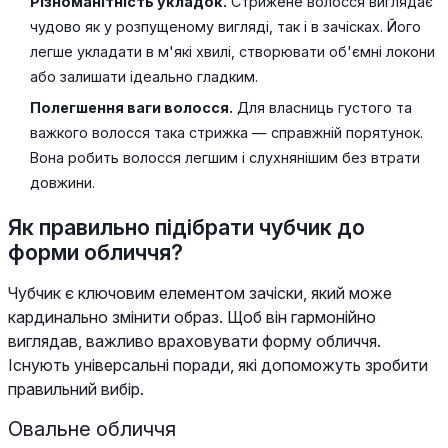
Різноманітність укладок.
Стрижене волосся виглядає
чудово як у розпущеному вигляді, так і в зачісках. Його
легше укладати в м'які хвилі, створювати об'ємні локони
або залишати ідеально гладким.
Полегшення ваги волосся.
Для власниць густого та
важкого волосся така стрижка — справжній порятунок.
Вона робить волосся легшим і слухнянішим без втрати
довжини.
Як правильно підібрати чубчик до
форми обличчя?
Чубчик є ключовим елементом зачіски, який може
кардинально змінити образ. Щоб він гармонійно
виглядав, важливо враховувати форму обличчя.
Існують універсальні поради, які допоможуть зробити
правильний вибір.
Овальне обличчя