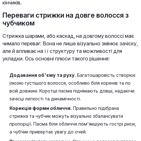
кінчиків.
Переваги стрижки на довге волосся з
чубчиком
Стрижка шарами, або каскад, на довгому волоссі має
чимало переваг. Вона не лише візуально змінює зачіску,
але й впливає на її структуру та можливості для
укладки. Ось основні плюси такого рішення:
Додавання об'єму та руху.
Багатошаровість створює
ілюзію густішого волосся, особливо біля коренів та по
всій довжині. Коротші пасма піднімають довші, надаючи
зачісці легкості та динамічності.
Корекція форми обличчя.
Правильно підібрана
стрижка та чубчик можуть візуально збалансувати
пропорції. Пасма біля обличчя пом'якшують гострі риси,
а чубчик привертає увагу до очей.