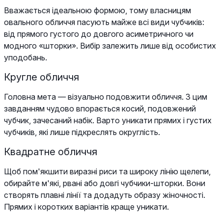
Вважається ідеальною формою, тому власницям
овального обличчя пасують майже всі види чубчиків:
від прямого густого до довгого асиметричного чи
модного «шторки». Вибір залежить лише від особистих
уподобань.
Кругле обличчя
Головна мета — візуально подовжити обличчя. З цим
завданням чудово впорається косий, подовжений
чубчик, зачесаний набік. Варто уникати прямих і густих
чубчиків, які лише підкреслять округлість.
Квадратне обличчя
Щоб пом'якшити виразні риси та широку лінію щелепи,
обирайте м'які, рвані або довгі чубчики-шторки. Вони
створять плавні лінії та додадуть образу жіночності.
Прямих і коротких варіантів краще уникати.