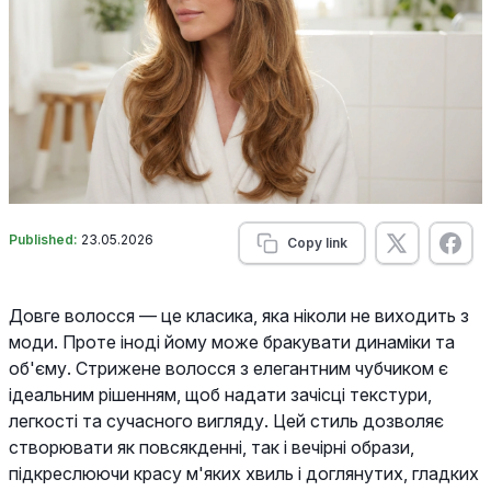
Published:
23.05.2026
Copy link
Довге волосся — це класика, яка ніколи не виходить з
моди. Проте іноді йому може бракувати динаміки та
об'єму. Стрижене волосся з елегантним чубчиком є
ідеальним рішенням, щоб надати зачісці текстури,
легкості та сучасного вигляду. Цей стиль дозволяє
створювати як повсякденні, так і вечірні образи,
підкреслюючи красу м'яких хвиль і доглянутих, гладких