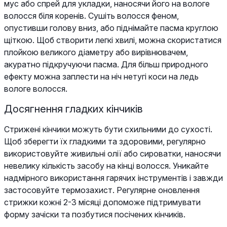
мус або спрей для укладки, наносячи його на вологе
волосся біля коренів. Сушіть волосся феном,
опустивши голову вниз, або піднімайте пасма круглою
щіткою. Щоб створити легкі хвилі, можна скористатися
плойкою великого діаметру або вирівнювачем,
акуратно підкручуючи пасма. Для більш природного
ефекту можна заплести на ніч нетугі коси на ледь
вологе волосся.
Досягнення гладких кінчиків
Стрижені кінчики можуть бути схильними до сухості.
Щоб зберегти їх гладкими та здоровими, регулярно
використовуйте живильні олії або сироватки, наносячи
невелику кількість засобу на кінці волосся. Уникайте
надмірного використання гарячих інструментів і завжди
застосовуйте термозахист. Регулярне оновлення
стрижки кожні 2-3 місяці допоможе підтримувати
форму зачіски та позбутися посічених кінчиків.