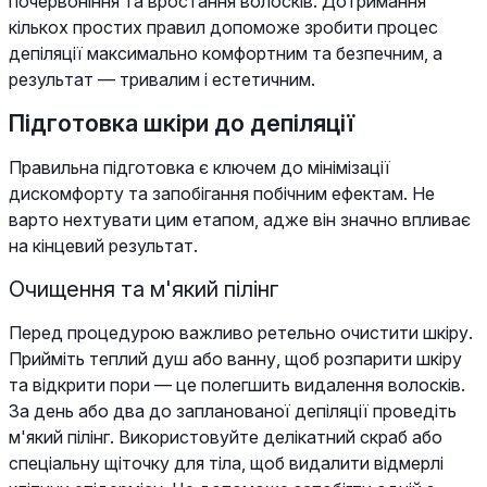
почервоніння та вростання волосків. Дотримання
кількох простих правил допоможе зробити процес
депіляції максимально комфортним та безпечним, а
результат — тривалим і естетичним.
Підготовка шкіри до депіляції
Правильна підготовка є ключем до мінімізації
дискомфорту та запобігання побічним ефектам. Не
варто нехтувати цим етапом, адже він значно впливає
на кінцевий результат.
Очищення та м'який пілінг
Перед процедурою важливо ретельно очистити шкіру.
Прийміть теплий душ або ванну, щоб розпарити шкіру
та відкрити пори — це полегшить видалення волосків.
За день або два до запланованої депіляції проведіть
м'який пілінг. Використовуйте делікатний скраб або
спеціальну щіточку для тіла, щоб видалити відмерлі