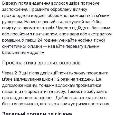
Відразу після видалення волосся шкіра потребує
заспокоєння. Промийте оброблену ділянку
прохолодною водою і обережно промокніть її м'яким
рушником. Нанесіть легкий зволожуючий засіб без
спирту та ароматизаторів. Чудово підійдуть бальзами
або лосьйони з пантенолом, алое вера або екстрактом
ромашки. У перші 24 години уникайте носіння тісної
синтетичної білизни — надайте перевагу вільним
бавовняним моделям.
Профілактика врослих волосків
Через 2-3 дні після депіляції почніть знову проводити
м'яке відлущування шкіри 1-2 рази на тиждень. Це
допоможе новим, тоншим волоскам пробиватися
назовні, а не вростати під шкіру. Також не забувайте
про щоденне зволоження. Добре зволожена шкіра є
більш еластичною, що також знижує ризик вростання.
Загальні поради та гігієна