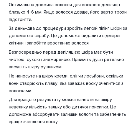
Оптимальна довжина волосся для воскової депіляції —
близько 4-6 мм. Якщо волосся довше, його варто трохи
підстригти.
За день-два до процедури зробіть легкий пілінг шкіри за
допомогою скрабу. Це допоможе видалити відмерлі
клітини і запобігти вростанню волосся.
Безпосередньо перед депіляцією шкіра має бути
чистою, сухою і знежиреною. Прийміть душ і ретельно
висушіть шкіру рушником.
Не наносьте на шкіру креми, олії чи лосьйони, оскільки
вони створюють плівку, яка заважає воску зчепитися з
волосками.
Для кращого результату можна нанести на шкіру
невелику кількість тальку або дитячої присипки. Це
допоможе абсорбувати залишки вологи та забезпечить
краще зчеплення воску.