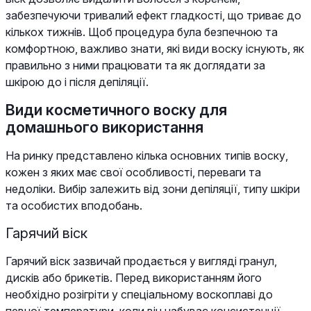
забезпечуючи тривалий ефект гладкості, що триває до
кількох тижнів. Щоб процедура була безпечною та
комфортною, важливо знати, які види воску існують, як
правильно з ними працювати та як доглядати за
шкірою до і після депіляції.
Види косметичного воску для
домашнього використання
На ринку представлено кілька основних типів воску,
кожен з яких має свої особливості, переваги та
недоліки. Вибір залежить від зони депіляції, типу шкіри
та особистих вподобань.
Гарячий віск
Гарячий віск зазвичай продається у вигляді гранул,
дисків або брикетів. Перед використанням його
необхідно розігріти у спеціальному воскоплаві до
певної температури, коли він набуває консистенції