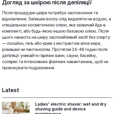
Догляд за шкірою після депіляції
Після процедури шкіра потребує заспокоєння та
відновлення. Залишки воску слід видаляти не водою, а
спеціальною косметичною олією, яка зазвичай йде в
комплекті, або будь-якою іншою базовою олією. Після
цього нанесіть на шкіру заспокійливий засіб без спирту
— лосьйон, гель або крем з екстрактом алое вера,
ромашки чи пантенолом. Протягом 24-48 годин після
депіляції уникайте гарячих ванн, сауни, басейну,
солярію та інтенсивних фізичних навантажень, щоб не
провокувати подразнення.
Latest
Ladies' electric shaver: wet and dry
shaving guide and device
maintenance