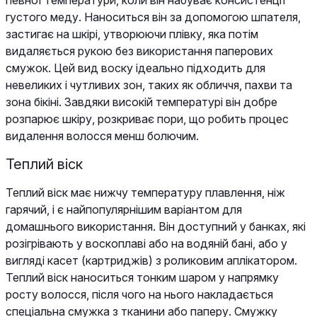
густого меду. Наноситься він за допомогою шпателя,
застигає на шкірі, утворюючи плівку, яка потім
видаляється рукою без використання паперових
смужок. Цей вид воску ідеально підходить для
невеликих і чутливих зон, таких як обличчя, пахви та
зона бікіні. Завдяки високій температурі він добре
розпарює шкіру, розкриває пори, що робить процес
видалення волосся менш болючим.
Теплий віск
Теплий віск має нижчу температуру плавлення, ніж
гарячий, і є найпопулярнішим варіантом для
домашнього використання. Він доступний у банках, які
розігрівають у воскоплаві або на водяній бані, або у
вигляді касет (картриджів) з роликовим аплікатором.
Теплий віск наноситься тонким шаром у напрямку
росту волосся, після чого на нього накладається
спеціальна смужка з тканини або паперу. Смужку